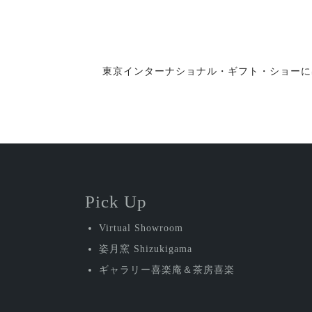
投
東京インターナショナル・ギフト・ショーに
稿
ナ
ビ
ゲ
ー
Pick Up
シ
Virtual Showroom
ョ
姿月窯 Shizukigama
ン
ギャラリー喜楽庵＆茶房喜楽