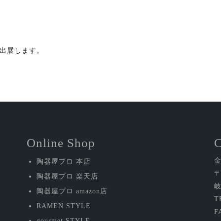
出展します。
Online Shop
陶器屋プロ 本店
〒
陶器屋プロ 楽天店
岐
陶器屋プロ amazon店
T
RAMEN STYLE
F
gourmet STYLE