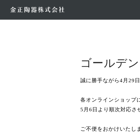
コ
ン
テ
ン
ツ
へ
ス
ゴールデン
キ
ッ
プ
誠に勝手ながら4月29
各オンラインショップ
5月6日より順次対応さ
ご不便をおかけいたし