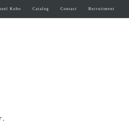
nnel Kobo
Catalog
Contact
Recruitment
す。