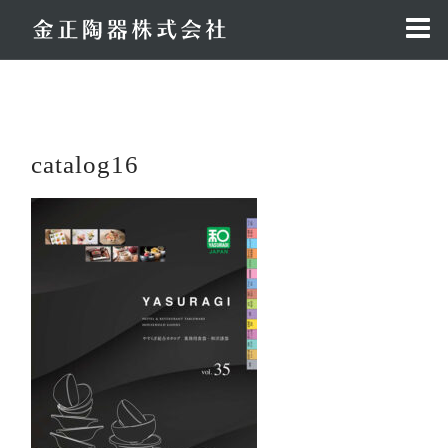
コ
ン
テ
ン
ツ
へ
catalog16
ス
キ
ッ
プ