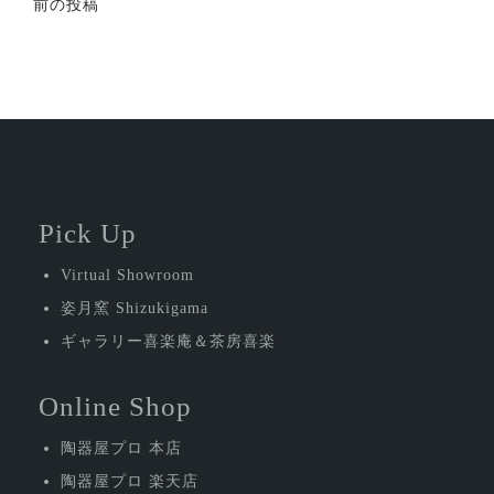
投
前の投稿
稿
ナ
ビ
ゲ
ー
シ
Pick Up
ョ
Virtual Showroom
ン
姿月窯 Shizukigama
ギャラリー喜楽庵＆茶房喜楽
Online Shop
陶器屋プロ 本店
陶器屋プロ 楽天店