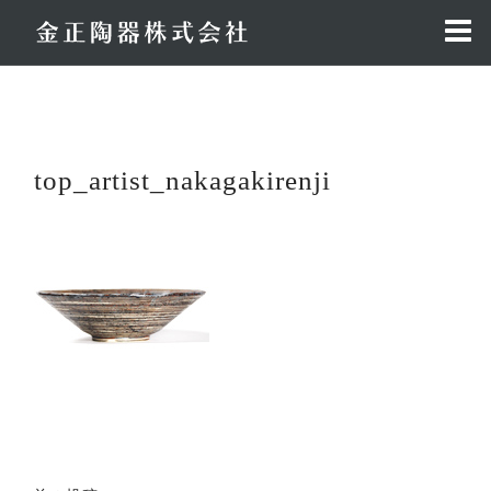
コ
ン
テ
ン
ツ
へ
top_artist_nakagakirenji
ス
キ
ッ
プ