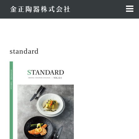
コ
ン
テ
ン
ツ
へ
standard
ス
キ
ッ
プ