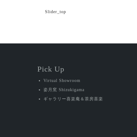
投
Slider_top
稿
ナ
ビ
ゲ
ー
Pick Up
シ
Virtual Showroom
ョ
姿月窯 Shizukigama
ン
ギャラリー喜楽庵＆茶房喜楽