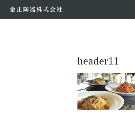
コ
ン
テ
ン
ツ
へ
ス
header11
キ
ッ
プ