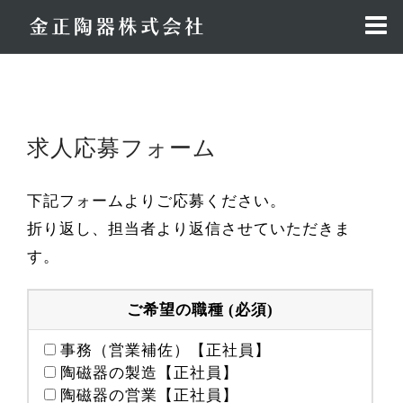
コ
ン
テ
ン
ツ
へ
求人応募フォーム
ス
キ
ッ
下記フォームよりご応募ください。
プ
折り返し、担当者より返信させていただきま
す。
ご希望の職種 (必須)
事務（営業補佐）【正社員】
陶磁器の製造【正社員】
陶磁器の営業【正社員】