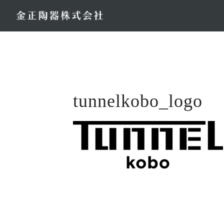
コ
ン
テ
ン
ツ
へ
ス
tunnelkobo_logo
キ
ッ
プ