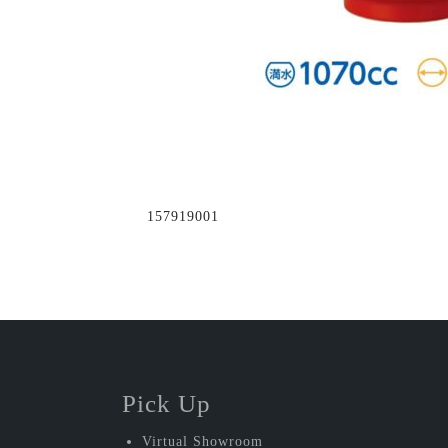
投
157919001
稿
ナ
ビ
ゲ
ー
Pick Up
シ
Virtual Showroom