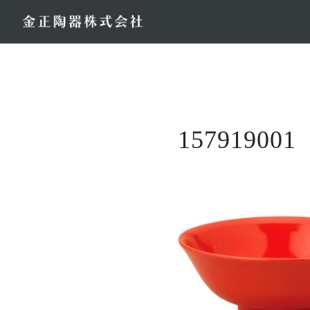
コ
ン
テ
ン
ツ
へ
ス
157919001
キ
ッ
プ