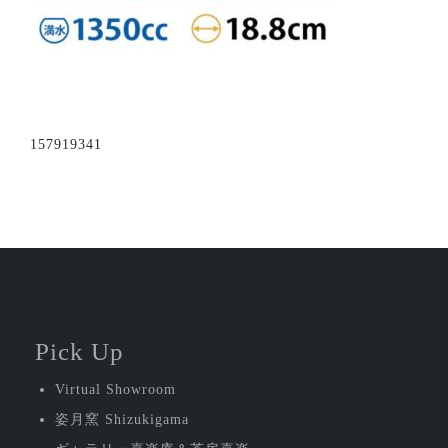
投
157919341
稿
ナ
ビ
ゲ
ー
シ
Pick Up
ョ
Virtual Showroom
ン
姿月窯 Shizukigama