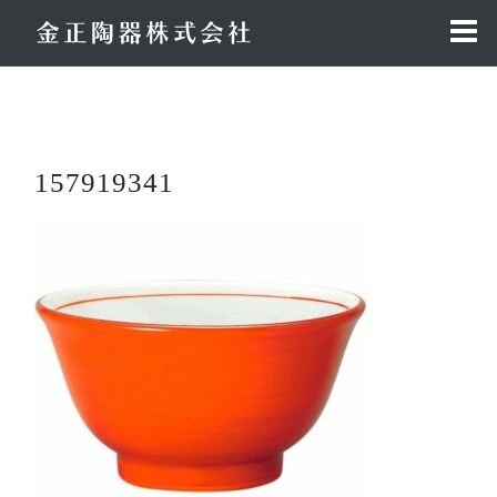
コ
ン
テ
ン
ツ
へ
157919341
ス
キ
ッ
プ