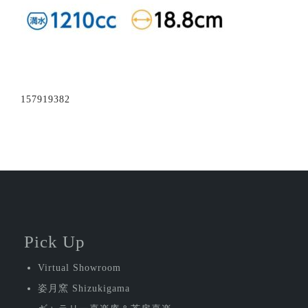
投
157919382
稿
ナ
ビ
ゲ
ー
シ
Pick Up
ョ
Virtual Showroom
ン
姿月窯 Shizukigama