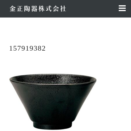
コ
ン
テ
ン
ツ
へ
157919382
ス
キ
ッ
プ