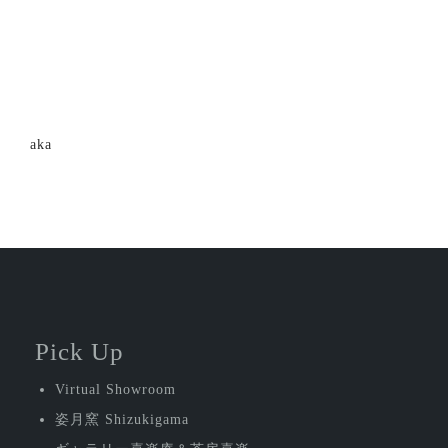
投
aka
稿
ナ
ビ
ゲ
ー
シ
Pick Up
ョ
Virtual Showroom
ン
姿月窯 Shizukigama