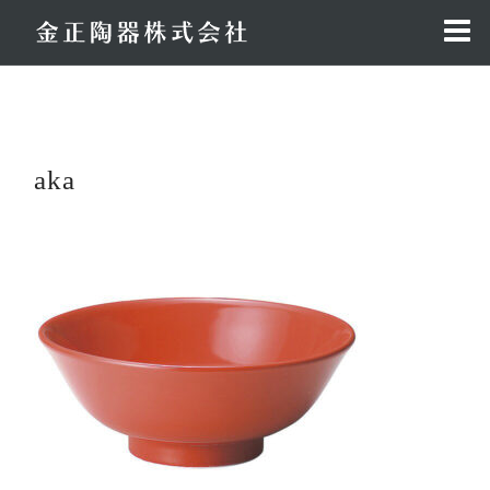
コ
ン
テ
ン
ツ
へ
aka
ス
キ
ッ
プ