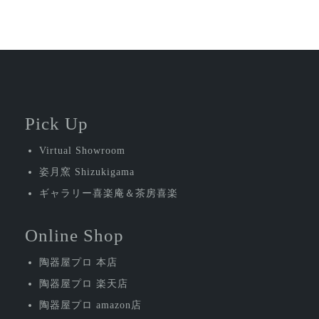
稿
ナ
ビ
ゲ
ー
シ
Pick Up
ョ
Virtual Showroom
ン
姿月窯 Shizukigama
ギャラリー喜楽庵＆茶房喜楽
Online Shop
陶器屋プロ 本店
陶器屋プロ 楽天店
陶器屋プロ amazon店