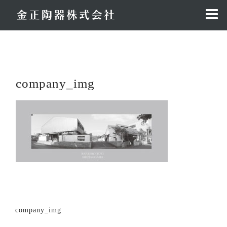
コ
ン
テ
ン
ツ
へ
company_img
ス
キ
ッ
プ
投
company_img