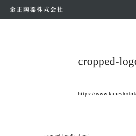
コ
ン
テ
ン
ツ
へ
ス
cropped-log
キ
ッ
プ
https://www.kaneshotok
cropped-logo02-3.png