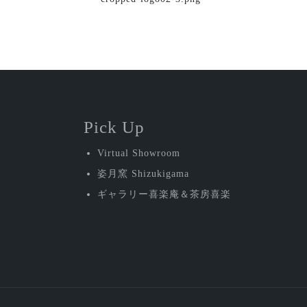
投
稿
ナ
ビ
ゲ
ー
Pick Up
シ
Virtual Showroom
ョ
姿月窯 Shizukigama
ン
ギャラリー喜楽庵＆茶房喜楽