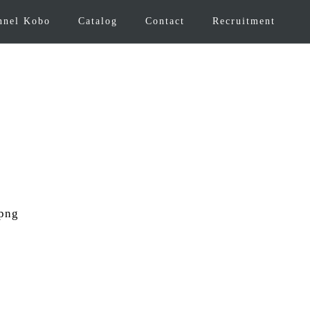
nnel Kobo
Catalog
Contact
Recruitment
.png