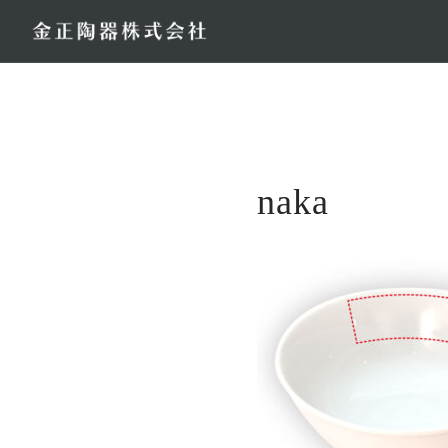
コ
ン
テ
ン
ツ
へ
ス
naka
キ
ッ
プ