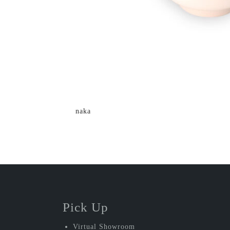
投
naka
稿
ナ
ビ
ゲ
ー
Pick Up
シ
Virtual Showroom