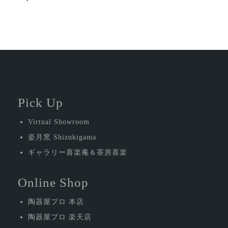
稿
ナ
ビ
ゲ
ー
シ
Pick Up
ョ
Virtual Showroom
ン
姿月窯 Shizukigama
ギャラリー喜楽庵＆茶房喜楽
Online Shop
陶器屋プロ 本店
陶器屋プロ 楽天店