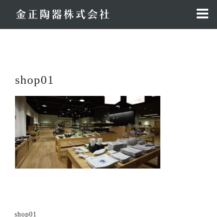
コ
ン
テ
ン
ツ
へ
shop01
ス
キ
ッ
プ
投
shop01