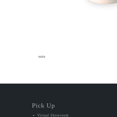
投
soto
稿
ナ
ビ
ゲ
ー
Pick Up
シ
Virtual Showroom