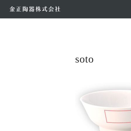
コ
ン
テ
ン
ツ
へ
ス
soto
キ
ッ
プ